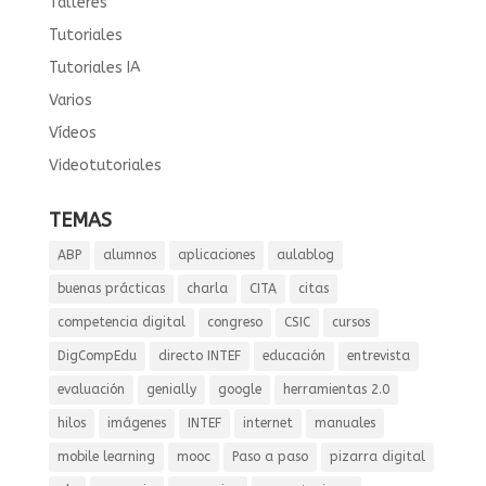
Talleres
Tutoriales
Tutoriales IA
Varios
Vídeos
Videotutoriales
TEMAS
ABP
alumnos
aplicaciones
aulablog
buenas prácticas
charla
CITA
citas
competencia digital
congreso
CSIC
cursos
DigCompEdu
directo INTEF
educación
entrevista
evaluación
genially
google
herramientas 2.0
hilos
imágenes
INTEF
internet
manuales
mobile learning
mooc
Paso a paso
pizarra digital