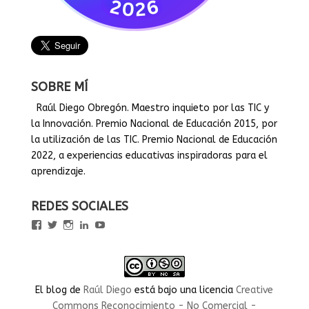
SOBRE MÍ
Raúl Diego Obregón. Maestro inquieto por las TIC y
la Innovación. Premio Nacional de Educación 2015, por
la utilización de las TIC. Premio Nacional de Educación
2022, a experiencias educativas inspiradoras para el
aprendizaje.
REDES SOCIALES
Ver
Ver
Ver
Ver
Ver
perfil
perfil
perfil
perfil
perfil
de
de
de
de
de
rauldiegoEDU
rauldiegoEDU
rauldiegoedu
rauldiegoobregon
rauldiegoobregon
en
en
en
en
en
Facebook
Twitter
Instagram
LinkedIn
YouTube
El blog
de
Raúl Diego
está bajo una licencia
Creative
Commons Reconocimiento - No Comercial -