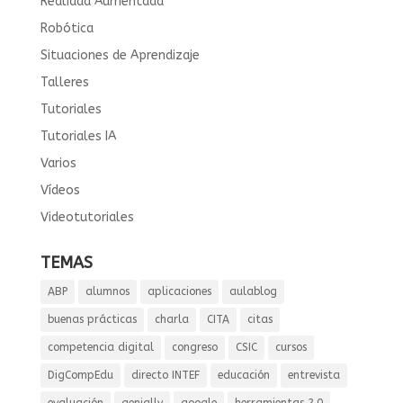
Realidad Aumentada
Robótica
Situaciones de Aprendizaje
Talleres
Tutoriales
Tutoriales IA
Varios
Vídeos
Videotutoriales
TEMAS
ABP
alumnos
aplicaciones
aulablog
buenas prácticas
charla
CITA
citas
competencia digital
congreso
CSIC
cursos
DigCompEdu
directo INTEF
educación
entrevista