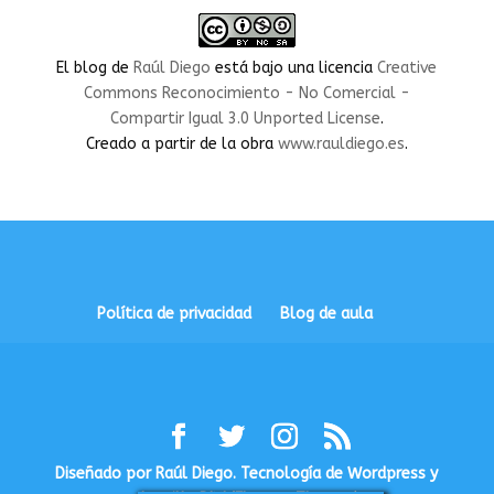
rauldiegoEDU
rauldiegoEDU
rauldiegoedu
rauldiegoobregon
rauldiegoobregon
en
en
en
en
en
Facebook
Twitter
Instagram
LinkedIn
YouTube
El blog
de
Raúl Diego
está bajo una licencia
Creative
Commons Reconocimiento - No Comercial -
Compartir Igual 3.0 Unported License
.
Creado a partir de la obra
www.rauldiego.es
.
Política de privacidad
Blog de aula
Diseñado por Raúl Diego. Tecnología de Wordpress y