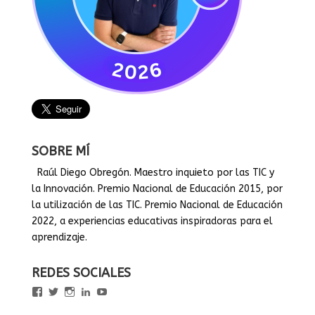
SOBRE MÍ
Raúl Diego Obregón. Maestro inquieto por las TIC y
la Innovación. Premio Nacional de Educación 2015, por
la utilización de las TIC. Premio Nacional de Educación
2022, a experiencias educativas inspiradoras para el
aprendizaje.
REDES SOCIALES
Ver
Ver
Ver
Ver
Ver
perfil
perfil
perfil
perfil
perfil
de
de
de
de
de