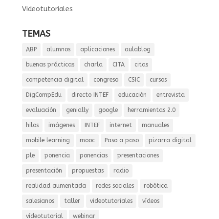
Videotutoriales
TEMAS
ABP
alumnos
aplicaciones
aulablog
buenas prácticas
charla
CITA
citas
competencia digital
congreso
CSIC
cursos
DigCompEdu
directo INTEF
educación
entrevista
evaluación
genially
google
herramientas 2.0
hilos
imágenes
INTEF
internet
manuales
mobile learning
mooc
Paso a paso
pizarra digital
ple
ponencia
ponencias
presentaciones
presentación
propuestas
radio
realidad aumentada
redes sociales
robótica
salesianos
taller
videotutoriales
vídeos
vídeotutorial
webinar