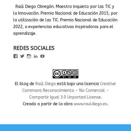
Raúl Diego Obregón. Maestro inquieto por las TIC y
la Innovación. Premio Nacional de Educación 2015, por
la utilización de las TIC. Premio Nacional de Educación
2022, a experiencias educativas inspiradoras para el
aprendizaje.
REDES SOCIALES
Ver
Ver
Ver
Ver
Ver
perfil
perfil
perfil
perfil
perfil
de
de
de
de
de
rauldiegoEDU
rauldiegoEDU
rauldiegoedu
rauldiegoobregon
rauldiegoobregon
en
en
en
en
en
Facebook
Twitter
Instagram
LinkedIn
YouTube
El blog
de
Raúl Diego
está bajo una licencia
Creative
Commons Reconocimiento - No Comercial -
Compartir Igual 3.0 Unported License
.
Creado a partir de la obra
www.rauldiego.es
.