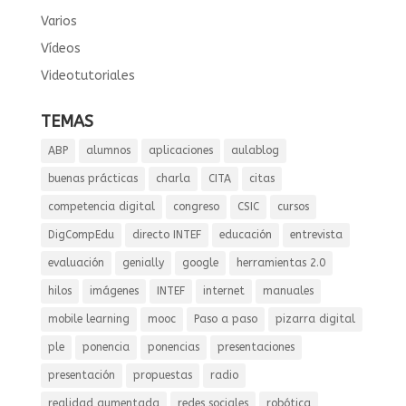
Varios
Vídeos
Videotutoriales
TEMAS
ABP
alumnos
aplicaciones
aulablog
buenas prácticas
charla
CITA
citas
competencia digital
congreso
CSIC
cursos
DigCompEdu
directo INTEF
educación
entrevista
evaluación
genially
google
herramientas 2.0
hilos
imágenes
INTEF
internet
manuales
mobile learning
mooc
Paso a paso
pizarra digital
ple
ponencia
ponencias
presentaciones
presentación
propuestas
radio
realidad aumentada
redes sociales
robótica