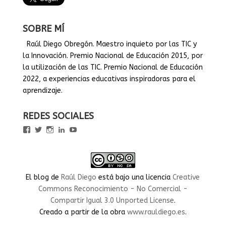
SOBRE MÍ
Raúl Diego Obregón. Maestro inquieto por las TIC y
la Innovación. Premio Nacional de Educación 2015, por
la utilización de las TIC. Premio Nacional de Educación
2022, a experiencias educativas inspiradoras para el
aprendizaje.
REDES SOCIALES
Ver
Ver
Ver
Ver
Ver
perfil
perfil
perfil
perfil
perfil
de
de
de
de
de
rauldiegoEDU
rauldiegoEDU
rauldiegoedu
rauldiegoobregon
rauldiegoobregon
en
en
en
en
en
Facebook
Twitter
Instagram
LinkedIn
YouTube
El blog
de
Raúl Diego
está bajo una licencia
Creative
Commons Reconocimiento - No Comercial -
Compartir Igual 3.0 Unported License
.
Creado a partir de la obra
www.rauldiego.es
.