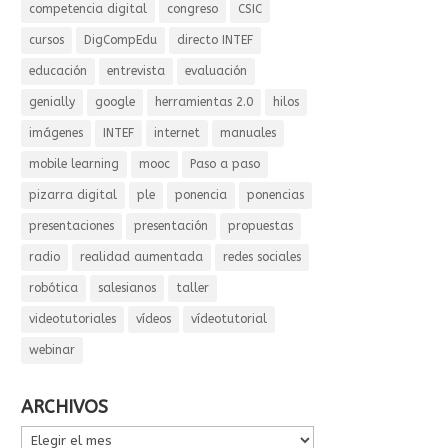
competencia digital
congreso
CSIC
cursos
DigCompEdu
directo INTEF
educación
entrevista
evaluación
genially
google
herramientas 2.0
hilos
imágenes
INTEF
internet
manuales
mobile learning
mooc
Paso a paso
pizarra digital
ple
ponencia
ponencias
presentaciones
presentación
propuestas
radio
realidad aumentada
redes sociales
robótica
salesianos
taller
videotutoriales
vídeos
vídeotutorial
webinar
ARCHIVOS
ARCHIVOS