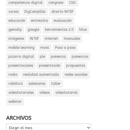
competencia digital
congreso
CSIC
cursos
DigCompEdu
directo INTEF
educación
entrevista
evaluación
genially
google
herramientas 2.0
hilos
imágenes
INTEF
internet
manuales
mobile learning
mooc
Paso a paso
pizarra digital
ple
ponencia
ponencias
presentaciones
presentación
propuestas
radio
realidad aumentada
redes sociales
robótica
salesianos
taller
videotutoriales
vídeos
vídeotutorial
webinar
ARCHIVOS
ARCHIVOS