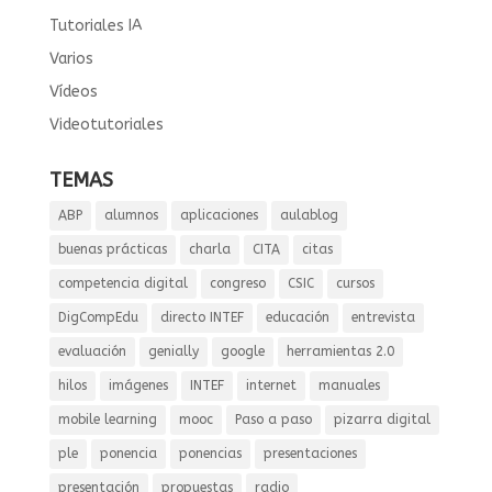
Tutoriales IA
Varios
Vídeos
Videotutoriales
TEMAS
ABP
alumnos
aplicaciones
aulablog
buenas prácticas
charla
CITA
citas
competencia digital
congreso
CSIC
cursos
DigCompEdu
directo INTEF
educación
entrevista
evaluación
genially
google
herramientas 2.0
hilos
imágenes
INTEF
internet
manuales
mobile learning
mooc
Paso a paso
pizarra digital
ple
ponencia
ponencias
presentaciones
presentación
propuestas
radio