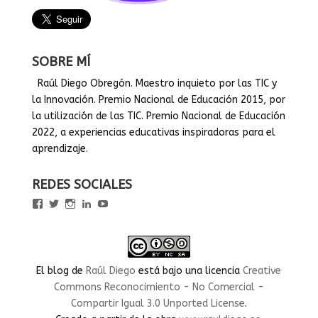
SOBRE MÍ
Raúl Diego Obregón. Maestro inquieto por las TIC y
la Innovación. Premio Nacional de Educación 2015, por
la utilización de las TIC. Premio Nacional de Educación
2022, a experiencias educativas inspiradoras para el
aprendizaje.
REDES SOCIALES
Ver
Ver
Ver
Ver
Ver
perfil
perfil
perfil
perfil
perfil
de
de
de
de
de
rauldiegoEDU
rauldiegoEDU
rauldiegoedu
rauldiegoobregon
rauldiegoobregon
en
en
en
en
en
Facebook
Twitter
Instagram
LinkedIn
YouTube
El blog
de
Raúl Diego
está bajo una licencia
Creative
Commons Reconocimiento - No Comercial -
Compartir Igual 3.0 Unported License
.