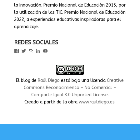
la Innovación. Premio Nacional de Educación 2015, por
la utilización de las TIC. Premio Nacional de Educación
2022, a experiencias educativas inspiradoras para el
aprendizaje.
REDES SOCIALES
Ver
Ver
Ver
Ver
Ver
perfil
perfil
perfil
perfil
perfil
de
de
de
de
de
rauldiegoEDU
rauldiegoEDU
rauldiegoedu
rauldiegoobregon
rauldiegoobregon
en
en
en
en
en
Facebook
Twitter
Instagram
LinkedIn
YouTube
El blog
de
Raúl Diego
está bajo una licencia
Creative
Commons Reconocimiento - No Comercial -
Compartir Igual 3.0 Unported License
.
Creado a partir de la obra
www.rauldiego.es
.