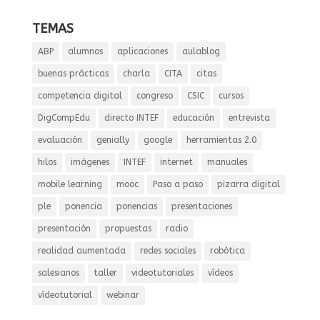
TEMAS
ABP
alumnos
aplicaciones
aulablog
buenas prácticas
charla
CITA
citas
competencia digital
congreso
CSIC
cursos
DigCompEdu
directo INTEF
educación
entrevista
evaluación
genially
google
herramientas 2.0
hilos
imágenes
INTEF
internet
manuales
mobile learning
mooc
Paso a paso
pizarra digital
ple
ponencia
ponencias
presentaciones
presentación
propuestas
radio
realidad aumentada
redes sociales
robótica
salesianos
taller
videotutoriales
vídeos
vídeotutorial
webinar