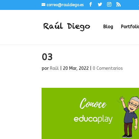
correo@rauldiego.es
Blog
Portfoli
03
por
Raúl
|
20 Mar, 2022
|
0 Comentarios