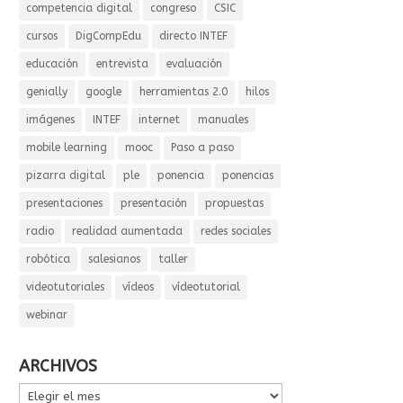
competencia digital
congreso
CSIC
cursos
DigCompEdu
directo INTEF
educación
entrevista
evaluación
genially
google
herramientas 2.0
hilos
imágenes
INTEF
internet
manuales
mobile learning
mooc
Paso a paso
pizarra digital
ple
ponencia
ponencias
presentaciones
presentación
propuestas
radio
realidad aumentada
redes sociales
robótica
salesianos
taller
videotutoriales
vídeos
vídeotutorial
webinar
ARCHIVOS
ARCHIVOS