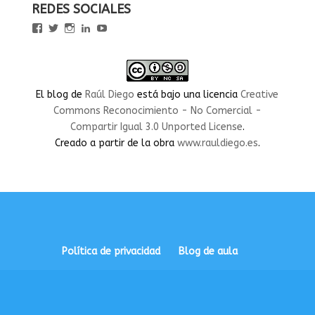
REDES SOCIALES
Ver
Ver
Ver
Ver
Ver
perfil
perfil
perfil
perfil
perfil
de
de
de
de
de
rauldiegoEDU
rauldiegoEDU
rauldiegoedu
rauldiegoobregon
rauldiegoobregon
en
en
en
en
en
Facebook
Twitter
Instagram
LinkedIn
YouTube
El blog
de
Raúl Diego
está bajo una licencia
Creative
Commons Reconocimiento - No Comercial -
Compartir Igual 3.0 Unported License
.
Creado a partir de la obra
www.rauldiego.es
.
Política de privacidad
Blog de aula