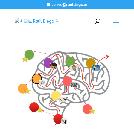
correo@rauldiego.es