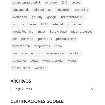
competencia digital
congreso
CSIC
cursos
DigCompEdu
directo INTEF
educación
entrevista
evaluación
genially
google
herramientas 2.0
hilos
imágenes
INTEF
internet
manuales
mobile learning
mooc
Paso a paso
pizarra digital
ple
ponencia
ponencias
presentaciones
presentación
propuestas
radio
realidad aumentada
redes sociales
robótica
salesianos
taller
videotutoriales
vídeos
vídeotutorial
webinar
ARCHIVOS
ARCHIVOS
CERTIFICACIONES GOOGLE: