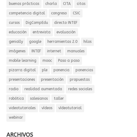
buenas prácticas
charla
CITA
citas
competencia digital
congreso
CSIC
cursos
DigCompEdu
directo INTEF
educación
entrevista
evaluación
genially
google
herramientas 2.0
hilos
imágenes
INTEF
internet
manuales
mobile learning
mooc
Paso a paso
pizarra digital
ple
ponencia
ponencias
presentaciones
presentación
propuestas
radio
realidad aumentada
redes sociales
robótica
salesianos
taller
videotutoriales
vídeos
vídeotutorial
webinar
ARCHIVOS