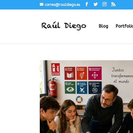
correo@rauldiego.es
Blog
Portfoli