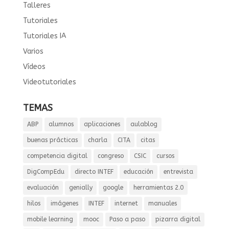
Talleres
Tutoriales
Tutoriales IA
Varios
Vídeos
Videotutoriales
TEMAS
ABP
alumnos
aplicaciones
aulablog
buenas prácticas
charla
CITA
citas
competencia digital
congreso
CSIC
cursos
DigCompEdu
directo INTEF
educación
entrevista
evaluación
genially
google
herramientas 2.0
hilos
imágenes
INTEF
internet
manuales
mobile learning
mooc
Paso a paso
pizarra digital