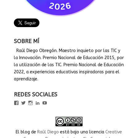
SOBRE MÍ
Raúl Diego Obregón. Maestro inquieto por las TIC y
la Innovación. Premio Nacional de Educación 2015, por
la utilización de las TIC. Premio Nacional de Educación
2022, a experiencias educativas inspiradoras para el
aprendizaje.
REDES SOCIALES
Ver
Ver
Ver
Ver
Ver
perfil
perfil
perfil
perfil
perfil
de
de
de
de
de
rauldiegoEDU
rauldiegoEDU
rauldiegoedu
rauldiegoobregon
rauldiegoobregon
en
en
en
en
en
Facebook
Twitter
Instagram
LinkedIn
YouTube
El blog
de
Raúl Diego
está bajo una licencia
Creative