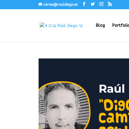
correo@rauldiego.es
Blog
Portfoli