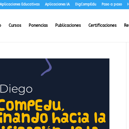
Aplicaciones Educativas
Aplicaciones IA
DigCompEdu
Paso a paso
H
o
Cursos
Ponencias
Publicaciones
Certificaciones
Re