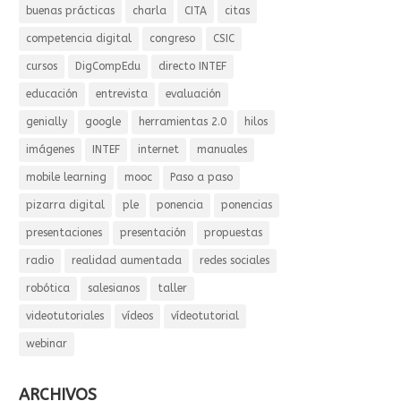
buenas prácticas
charla
CITA
citas
competencia digital
congreso
CSIC
cursos
DigCompEdu
directo INTEF
educación
entrevista
evaluación
genially
google
herramientas 2.0
hilos
imágenes
INTEF
internet
manuales
mobile learning
mooc
Paso a paso
pizarra digital
ple
ponencia
ponencias
presentaciones
presentación
propuestas
radio
realidad aumentada
redes sociales
robótica
salesianos
taller
videotutoriales
vídeos
vídeotutorial
webinar
ARCHIVOS