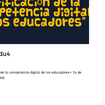
Edu4
de la competencia digital de los educadores». 14 de
rid.