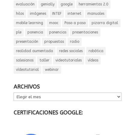
evaluación
genially
google
herramientas 2.0
hilos
imágenes
INTEF
internet
manuales
mobile learning
mooc
Paso a paso
pizarra digital
ple
ponencia
ponencias
presentaciones
presentación
propuestas
radio
realidad aumentada
redes sociales
robótica
salesianos
taller
videotutoriales
vídeos
vídeotutorial
webinar
ARCHIVOS
ARCHIVOS
CERTIFICACIONES GOOGLE: