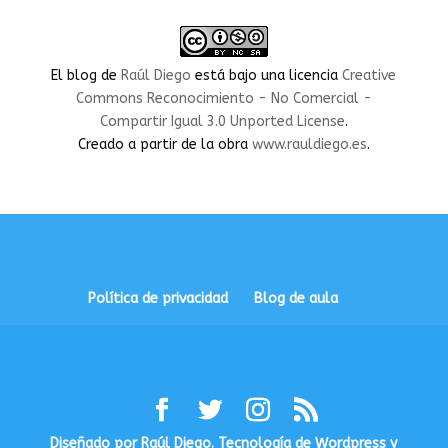
de
de
de
de
de
rauldiegoEDU
rauldiegoEDU
rauldiegoedu
rauldiegoobregon
rauldiegoobregon
en
en
en
en
en
Facebook
Twitter
Instagram
LinkedIn
YouTube
El blog
de
Raúl Diego
está bajo una licencia
Creative
Commons Reconocimiento - No Comercial -
Compartir Igual 3.0 Unported License
.
Creado a partir de la obra
www.rauldiego.es
.
Política de privacidad
Blog de aula
Diseñado por Raúl Diego. Tecnología de Wordpress y