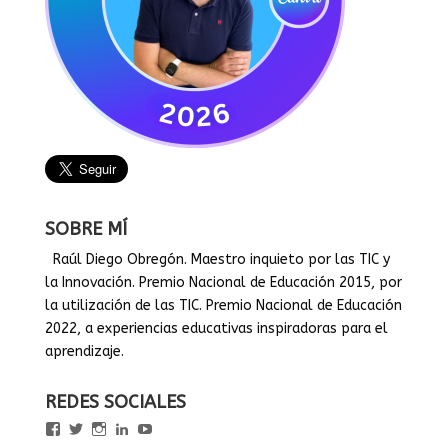
SOBRE MÍ
Raúl Diego Obregón. Maestro inquieto por las TIC y
la Innovación. Premio Nacional de Educación 2015, por
la utilización de las TIC. Premio Nacional de Educación
2022, a experiencias educativas inspiradoras para el
aprendizaje.
REDES SOCIALES
Ver
Ver
Ver
Ver
Ver
perfil
perfil
perfil
perfil
perfil