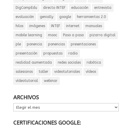
DigCompEdu
directo INTEF
educación
entrevista
evaluación
genially
google
herramientas 2.0
hilos
imágenes
INTEF
internet
manuales
mobile learning
mooc
Paso a paso
pizarra digital
ple
ponencia
ponencias
presentaciones
presentación
propuestas
radio
realidad aumentada
redes sociales
robótica
salesianos
taller
videotutoriales
vídeos
vídeotutorial
webinar
ARCHIVOS
ARCHIVOS
CERTIFICACIONES GOOGLE: