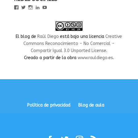
Ver
Ver
Ver
Ver
Ver
perfil
perfil
perfil
perfil
perfil
de
de
de
de
de
rauldiegoEDU
rauldiegoEDU
rauldiegoedu
rauldiegoobregon
rauldiegoobregon
en
en
en
en
en
Facebook
Twitter
Instagram
LinkedIn
YouTube
El blog
de
Raúl Diego
está bajo una licencia
Creative
Commons Reconocimiento - No Comercial -
Compartir Igual 3.0 Unported License
.
Creado a partir de la obra
www.rauldiego.es
.
Política de privacidad
Blog de aula