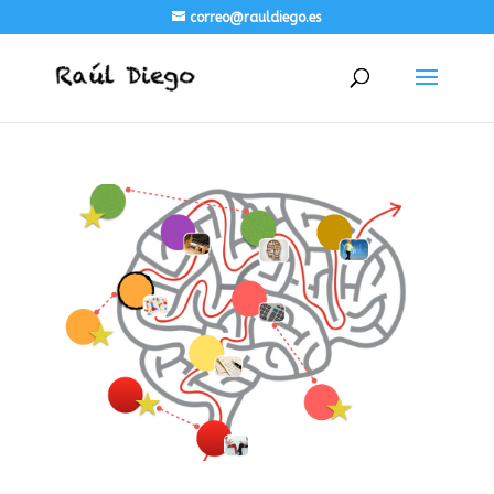
correo@rauldiego.es