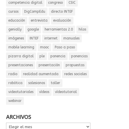
competencia digital
congreso
CSIC
cursos
DigCompEdu
directo INTEF
educación
entrevista
evaluación
genially
google
herramientas 2.0
hilos
imágenes
INTEF
internet
manuales
mobile learning
mooc
Paso a paso
pizarra digital
ple
ponencia
ponencias
presentaciones
presentación
propuestas
radio
realidad aumentada
redes sociales
robótica
salesianos
taller
videotutoriales
vídeos
vídeotutorial
webinar
ARCHIVOS
ARCHIVOS