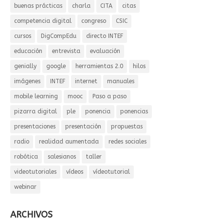
buenas prácticas
charla
CITA
citas
competencia digital
congreso
CSIC
cursos
DigCompEdu
directo INTEF
educación
entrevista
evaluación
genially
google
herramientas 2.0
hilos
imágenes
INTEF
internet
manuales
mobile learning
mooc
Paso a paso
pizarra digital
ple
ponencia
ponencias
presentaciones
presentación
propuestas
radio
realidad aumentada
redes sociales
robótica
salesianos
taller
videotutoriales
vídeos
vídeotutorial
webinar
ARCHIVOS