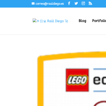
correo@rauldiego.es
Blog
Portfoli