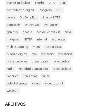
buenas prácticas
charla
CITA
citas
competencia digital
congreso
CSIC
cursos
DigCompEdu
directo INTEF
educación
entrevista
evaluación
genially
google
herramientas 2.0
hilos
imágenes
INTEF
internet
manuales
mobile learning
mooc
Paso a paso
pizarra digital
ple
ponencia
ponencias
presentaciones
presentación
propuestas
radio
realidad aumentada
redes sociales
robótica
salesianos
taller
videotutoriales
vídeos
vídeotutorial
webinar
ARCHIVOS