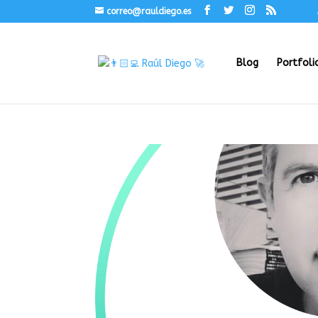
correo@rauldiego.es
Blog
Portfoli