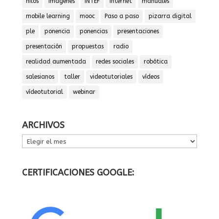
hilos
imágenes
INTEF
internet
manuales
mobile learning
mooc
Paso a paso
pizarra digital
ple
ponencia
ponencias
presentaciones
presentación
propuestas
radio
realidad aumentada
redes sociales
robótica
salesianos
taller
videotutoriales
vídeos
vídeotutorial
webinar
ARCHIVOS
ARCHIVOS
CERTIFICACIONES GOOGLE: