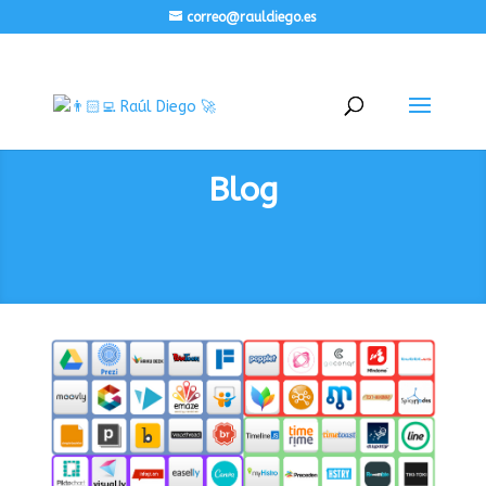
correo@rauldiego.es
Blog