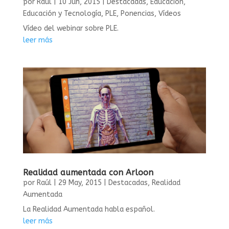
por
Raúl
|
10 Jun, 2015
|
Destacadas
,
Educación
,
Educación y Tecnología
,
PLE
,
Ponencias
,
Vídeos
Vídeo del webinar sobre PLE.
leer más
Realidad aumentada con Arloon
por
Raúl
|
29 May, 2015
|
Destacadas
,
Realidad
Aumentada
La Realidad Aumentada habla español.
leer más