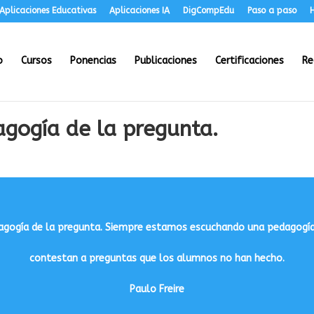
Aplicaciones Educativas
Aplicaciones IA
DigCompEdu
Paso a paso
H
o
Cursos
Ponencias
Publicaciones
Certificaciones
Re
gogía de la pregunta.
dagogía de la pregunta. Siempre estamos escuchando una pedagogía
contestan a preguntas que los alumnos no han hecho.
Paulo Freire