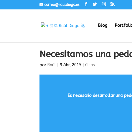
correo@rauldiego.es
Blog
Portfoli
Necesitamos una peda
por
Raúl
|
9 Abr, 2015
|
Citas
Es necesario desarrollar una pe