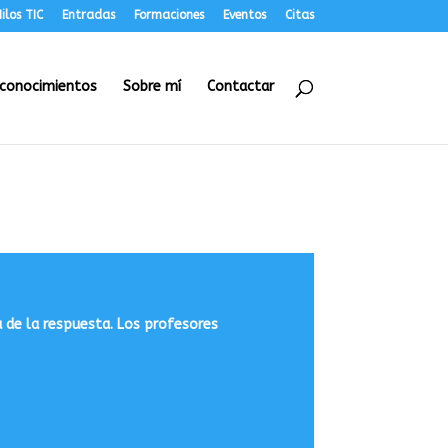
ilos TIC
Entradas
Formaciones
Eventos
Citas
conocimientos
Sobre mí
Contactar
 de la respuesta. Los profesores