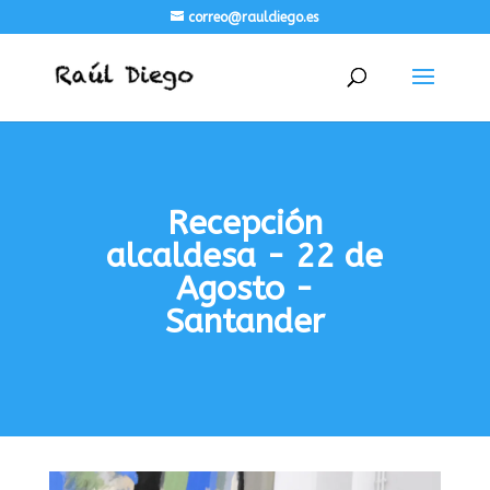
correo@rauldiego.es
Recepción
alcaldesa - 22 de
Agosto -
Santander