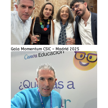
Gala Momentum CSIC – Madrid 2025