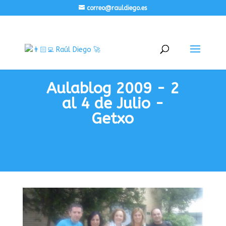
correo@rauldiego.es
Aulablog 2009 - 2
al 4 de Julio -
Getxo