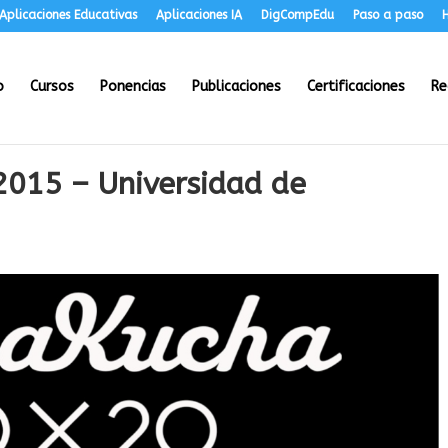
Aplicaciones Educativas
Aplicaciones IA
DigCompEdu
Paso a paso
H
o
Cursos
Ponencias
Publicaciones
Certificaciones
Re
2015 – Universidad de