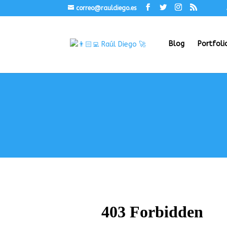
correo@rauldiego.es
Blog
Portfoli