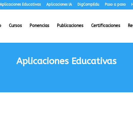
Aplicaciones Educativas
Aplicaciones IA
DigCompEdu
Paso a paso
H
o
Cursos
Ponencias
Publicaciones
Certificaciones
Re
Aplicaciones Educativas